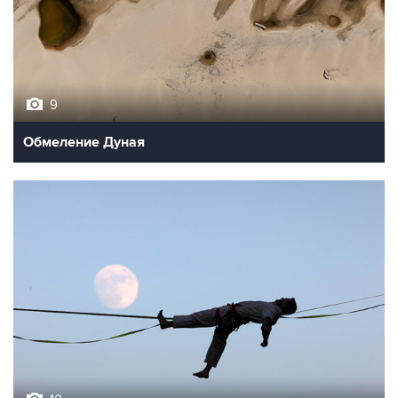
9
Обмеление Дуная