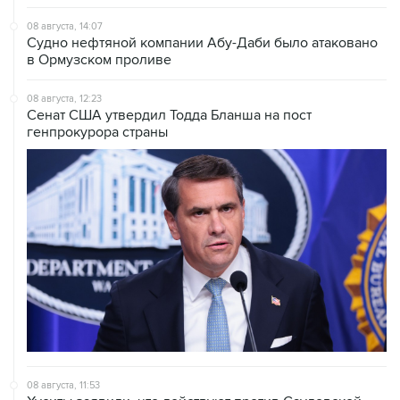
Судно нефтяной компании Абу-Даби было атаковано
в Ормузском проливе
08 августа, 12:23
Сенат США утвердил Тодда Бланша на пост
генпрокурора страны
08 августа, 11:53
Хуситы заявили, что действуют против Саудовской
Аравии для снятия блокады с Йемена