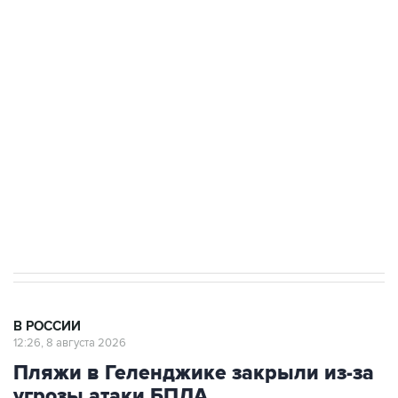
Беспилотные технологии и ИИ на службе у
электросетевых объектов и агрокомплексов
Социальная реклама, АНО «Национальные приоритеты».
ИНН 7725383515 Erid: F7NfYUJCUneVdwcydK6A
Кабмин РФ разрешил до 1 июля 2027 года
импорт, выпуск и обращение бензина Евро 2,
Евро 3, Евро 4
В РОССИИ
12:26, 8 августа 2026
Пляжи в Геленджике закрыли из-за
угрозы атаки БПЛА
Москва. 8 августа. INTERFAX.RU - Власти