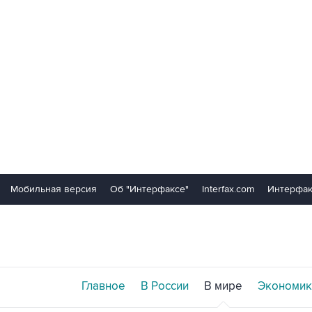
Мобильная версия
Об "Интерфаксе"
Interfax.com
Интерфак
Главное
В России
В мире
Экономик