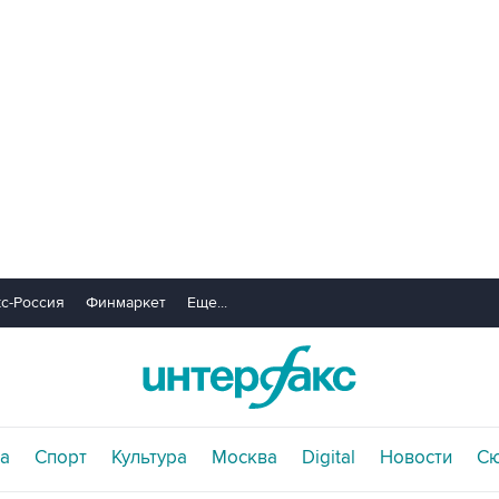
с-Россия
Финмаркет
Еще...
а
Спорт
Культура
Москва
Digital
Новости
С