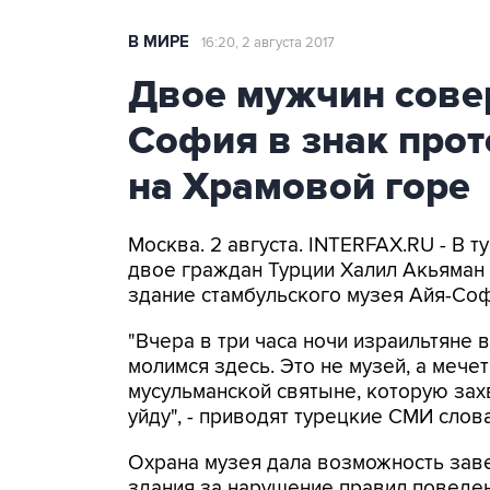
В МИРЕ
16:20, 2 августа 2017
Двое мужчин сове
София в знак прот
на Храмовой горе
Москва. 2 августа. INTERFAX.RU - В 
двое граждан Турции Халил Акьяман 
здание стамбульского музея Айя-Соф
"Вчера в три часа ночи израильтяне 
молимся здесь. Это не музей, а мечеть
мусульманской святыне, которую захв
уйду", - приводят турецкие СМИ слов
Охрана музея дала возможность заве
здания за нарушение правил поведен