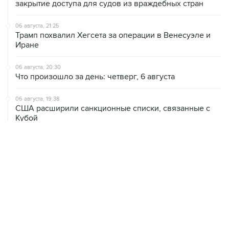
06 августа, 21:25
Трамп похвалил Хегсета за операции в Венесуэле и
Иране
06 августа, 20:30
Что произошло за день: четверг, 6 августа
06 августа, 19:38
США расширили санкционные списки, связанные с
Кубой
06 августа, 18:19
Хуситы подтвердили, что нанесли удары по
правительственным силам Йемена
06 августа, 16:46
Соглашение о свободной торговле между ЕАЭС и
ОАЭ вступит в силу с 6 октября