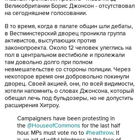
на сегодняшнем голосовании.
В то время, когда в палате общин шли дебаты,
в Вестминстерский дворец проникла группа
активистов, выступающих против
законопроекта. Около 12 человек улеглись на
пол в центральном вестибюле и пролежали
там довольно долго при полном
невмешательстве со стороны полиции. Через
некоторое время они добровольно покинули
дворец. Своей акцией, они, по всей видимости,
хотели напомнить о словах Джонсона, который
обещал лечь под бульдозеры, но не допустить
расширения Хитроу.
Campaigners have been protesting in
the
@HouseofCommons
for the last half
hour. MPs must vote no to
#heathrow
. It
is an act of wilful blindness in the face of
#climatebreakdown
✈️🚫✈️