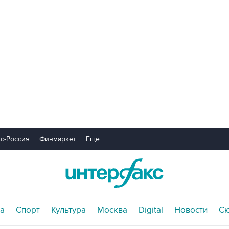
с-Россия
Финмаркет
Еще...
а
Спорт
Культура
Москва
Digital
Новости
С