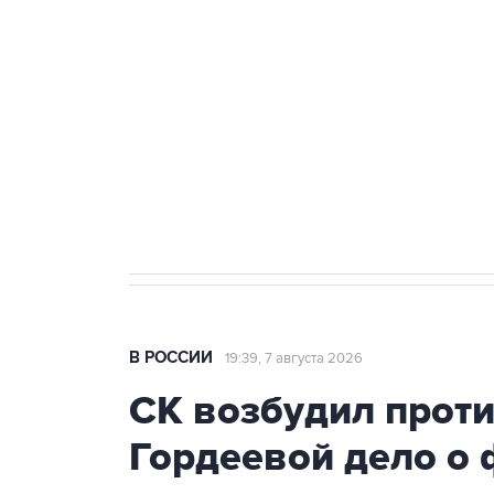
Беспилотные технологии и ИИ н
агрокомплексов
Социальная реклама, АНО «Национальные приоритеты».
И
Кабмин РФ разрешил до 1 июля 
бензина Евро 2, Евро 3, Евро 4
В РОССИИ
19:39, 7 августа 2026
СК возбудил прот
Гордеевой дело о 