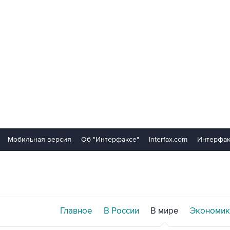
Мобильная версия
Об "Интерфаксе"
Interfax.com
Интерфак
Главное
В России
В мире
Экономик