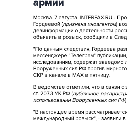
армии
Москва. 7 августа. INTERFAX.RU - П
Гордеевой (
признана иноагентом
) во
дезинформации о деятельности росси
объявить в розыск, сообщили в След
"По данным следствия, Гордеева раз
мессенджере "Телеграм" публикации,
исследованиям, содержат заведомо
Вооруженных сил РФ против мирного 
СКР в канале в MAX в пятницу.
В ведомстве отметили, что в связи с 
ст. 207.3 УК РФ (
публичное распрост
использовании Вооруженных сил РФ
)
"В настоящее время рассматриваетс
международный розыск", - заявили в