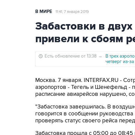
В МИРЕ
11:41, 7 января 2019
Забастовки в двух
привели к сбоям р
Есть обновление от 13:38
→
В трех аэроп
четверг из-за
Москва. 7 января. INTERFAX.RU - Со
аэропортов - Тегель и Шенефельд - 
расписание авиарейсов нарушено, соо
"Забастовка завершилась. В воздушн
говорится в сообщении руководства
проверять статус своего рейса пере
Забастовка прошла с 05:00 до 08:45 