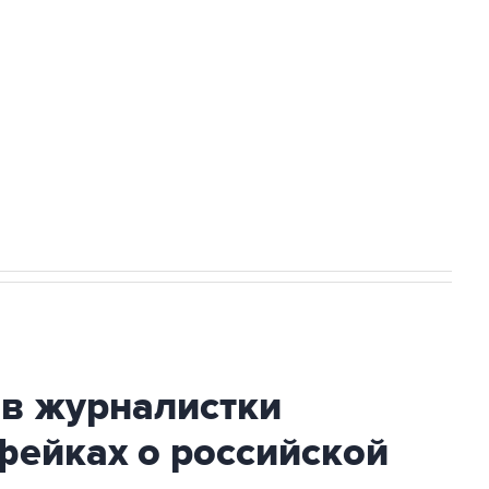
а службе у электросетевых объектов и
НН 7725383515 Erid: F7NfYUJCUneVdwcydK6A
2027 года импорт, выпуск и обращение
ив журналистки
фейках о российской