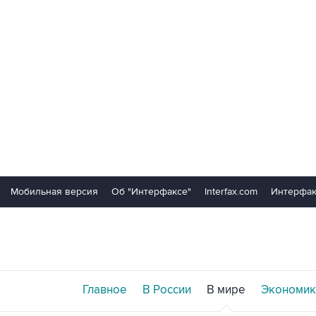
Мобильная версия
Об "Интерфаксе"
Interfax.com
Интерфак
Главное
В России
В мире
Экономик