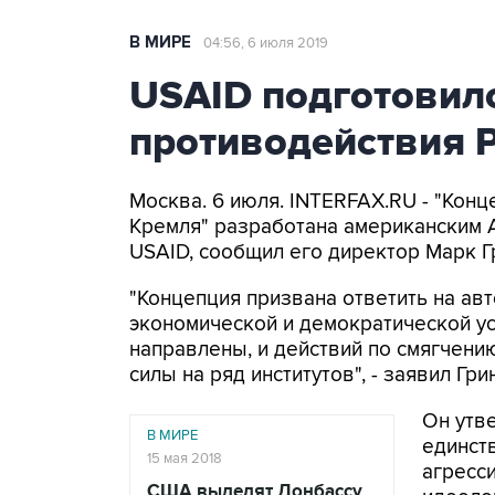
В МИРЕ
04:56, 6 июля 2019
USAID подготовил
противодействия 
Москва. 6 июля. INTERFAX.RU - "Кон
Кремля" разработана американским 
USAID, сообщил его директор Марк Г
"Концепция призвана ответить на а
экономической и демократической ус
направлены, и действий по смягчени
силы на ряд институтов", - заявил Г
Он утв
В МИРЕ
единст
15 мая 2018
агресс
США выделят Донбассу