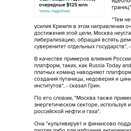
идеоло
очередные $125 млн
границ"
Читать подробнее
"Тем не
усилия Кремля в этом направлении о
достижения этой цели, Москва неуст
либерализацию, обращая вспять дем
суверенитет отдельных государств", -
В качестве примеров влияния России
платформ, таких, как Russia Today and
платных команд наводняют платформ
создания путаницы, недоверия и цин
институтов", - сказал Грин.
По его словам, "Москва также приме
энергетическом секторе, используя 
российской нефти и газа".
Она "культивирует и финансово под
партии либо для избрания антидемок