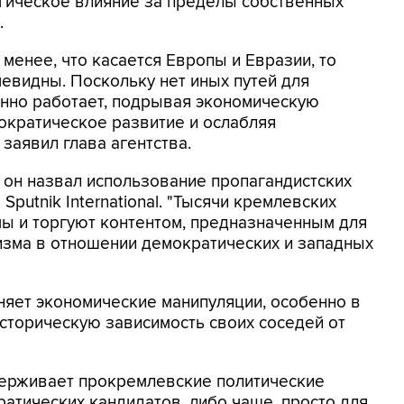
гическое влияние за пределы собственных
.
 менее, что касается Европы и Евразии, то
чевидны. Поскольку нет иных путей для
анно работает, подрывая экономическую
ократическое развитие и ослабляя
 заявил глава агентства.
 он назвал использование пропагандистских
 Sputnik International. "Тысячи кремлевских
ы и торгуют контентом, предназначенным для
изма в отношении демократических и западных
няет экономические манипуляции, особенно в
историческую зависимость своих соседей от
держивает прокремлевские политические
ратических кандидатов, либо чаще, просто для