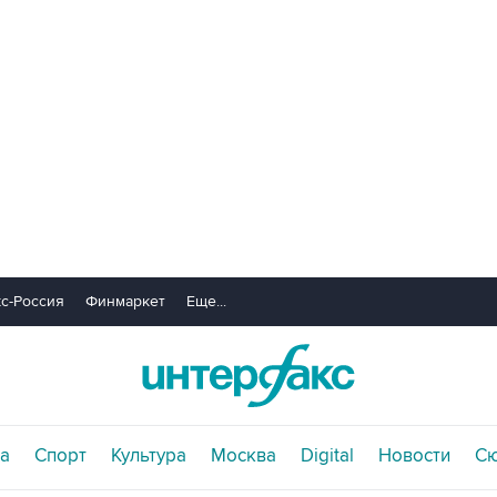
с-Россия
Финмаркет
Еще...
а
Спорт
Культура
Москва
Digital
Новости
С