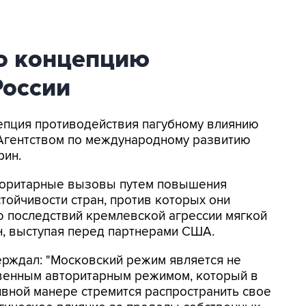
о концепцию
России
цепция противодействия пагубному влиянию
Агентством по международному развитию
рин.
вторитарные вызовы путем повышения
тойчивости стран, против которых они
ю последствий кремлевской агрессии мягкой
рин, выступая перед партнерами США.
ерждал: "Московский режим является не
венным авторитарным режимом, который в
ивной манере стремится распространить свое