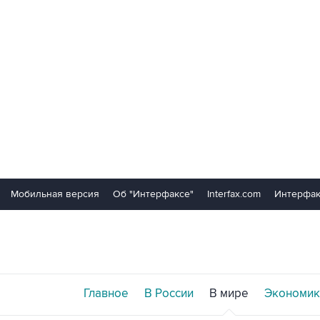
Мобильная версия
Об "Интерфаксе"
Interfax.com
Интерфак
Главное
В России
В мире
Экономик