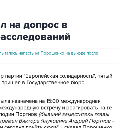
л на допрос в
расследований
пытались напасть на Порошенко на выходе после
р партии "Европейская солидарность", пятый
 пришел в Государственное бюро
 была назначена на 15:00 международная
международную встречу и реагировать на те
сподин Портнов
(бывший заместитель главы
времен Виктора Януковича Андрей Портнов -
 и сегодня прийти сюда", - сказал Порошенко