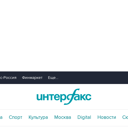
с-Россия
Финмаркет
Еще...
а
Спорт
Культура
Москва
Digital
Новости
С