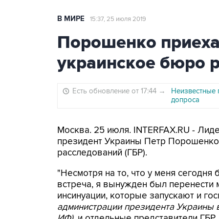
В МИРЕ
15:37, 25 июля 2019
Порошенко приеха
украинское бюро 
Есть обновление от 17:44
→
Неизвестные 
допроса
Москва. 25 июля. INTERFAX.RU - Лиде
президент Украины Петр Порошенко
расследований (ГБР).
"Несмотря на то, что у меня сегодня
встреча, я вынужден был перенести 
инсинуации, которые запускают и го
администрации президента Украины 
ИФ)
, и отдельные представители ГБР,