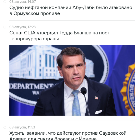
08 августа, 14:07
Судно нефтяной компании Абу-Даби было атаковано
в Ормузском проливе
08 августа, 12:23
Сенат США утвердил Тодда Бланша на пост
генпрокурора страны
08 августа, 11:53
Хуситы заявили, что действуют против Саудовской
Аравии для снятия блокады с Йемена