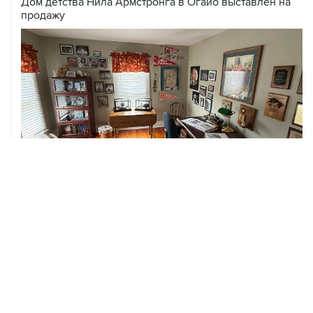
Дом детства Нила Армстронга в Огайо выставлен на
продажу
06 августа, 03:39
Трамп потребовал у Хегсета объяснений из-за
нехватки боеприпасов
06 августа, 02:43
Пезешкиан назвал последние два года самыми
сложными для Ирана со времен Исламской
революции