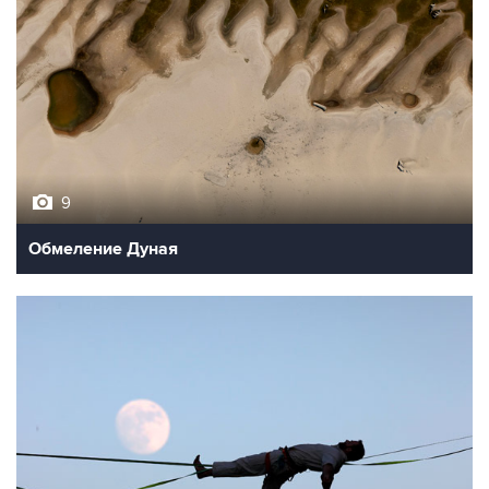
9
Обмеление Дуная