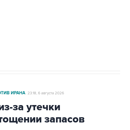
с Ираном начнутся в понедельник
ехнологии выходят на мировые рынки
НН 7725383515 Erid: F7NfYUJCUneVdTRF8PRs
А под Геленджиком выросло до шести
ОТИВ ИРАНА
23:18, 6 августа 2026
из-за утечки
тощении запасов