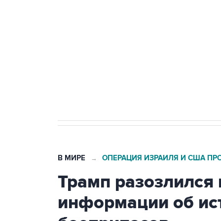
Трамп заявил, что переговоры 
Как российские медицинские т
Социальная реклама, АНО «Национальные приоритеты».
И
Число погибших при атаке БПЛ
В МИРЕ
ОПЕРАЦИЯ ИЗРАИЛЯ И США ПР
→
Трамп разозлился 
информации об ис