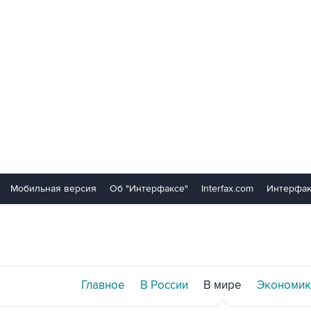
Мобильная версия
Об "Интерфаксе"
Interfax.com
Интерфак
Главное
В России
В мире
Экономик