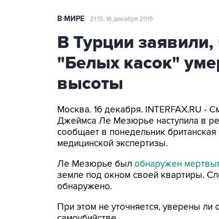
В МИРЕ
21:15, 16 декабря 2019
В Турции заявили,
"Белых касок" умер
высоты
Москва. 16 декабря. INTERFAX.RU - С
Джеймса Ле Мезюрье наступила в рез
сообщает в понедельник британская "
медицинской экспертизы.
Ле Мезюрье был
обнаружен мертвы
земле под окном своей квартиры. Сл
обнаружено.
При этом не уточняется, уверены ли 
самоубийстве.