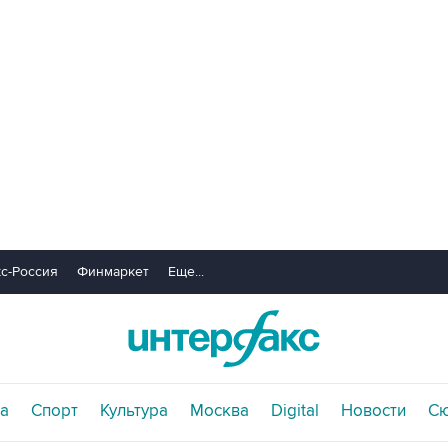
с-Россия
Финмаркет
Еще...
а
Спорт
Культура
Москва
Digital
Новости
С