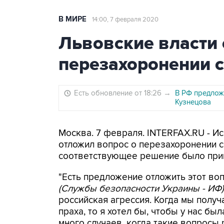
В МИРЕ
14:00, 7 февраля 2020
Львовские власти 
перезахоронении с
Есть обновление от 18:26
→
В РФ предлож
Кузнецова
Москва. 7 февраля. INTERFAX.RU - И
отложил вопрос о перезахоронении 
соответствующее решение было приня
"Есть предложение отложить этот во
(Службы безопасности Украины - ИФ)
российская агрессия. Когда мы полу
праха, то я хотел бы, чтобы у нас бы
много случаев, когда такие вопросы