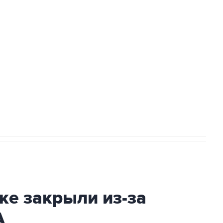
а службе у электросетевых объектов и
НН 7725383515 Erid: F7NfYUJCUneVdwcydK6A
2027 года импорт, выпуск и обращение
ке закрыли из-за
А