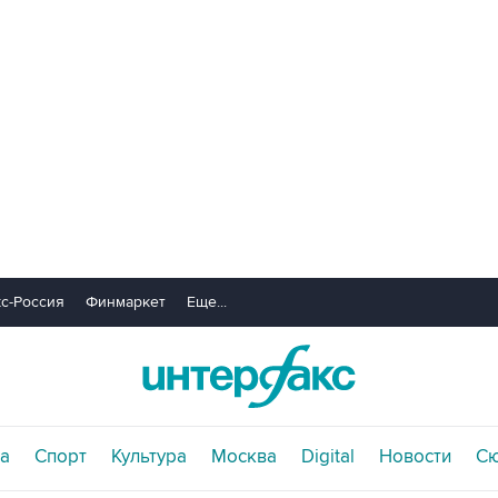
с-Россия
Финмаркет
Еще...
а
Спорт
Культура
Москва
Digital
Новости
С