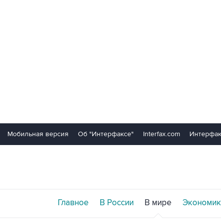
Мобильная версия
Об "Интерфаксе"
Interfax.com
Интерфак
Главное
В России
В мире
Экономик