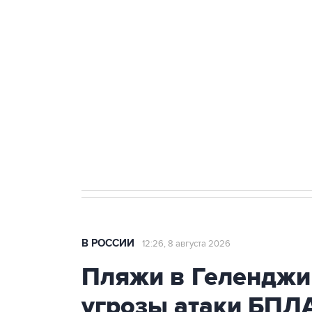
теракт на объекте Росгвардии
Беспилотные технологии и ИИ н
агрокомплексов
Социальная реклама, АНО «Национальные приоритеты».
И
Кабмин РФ разрешил до 1 июля 
бензина Евро 2, Евро 3, Евро 4
В РОССИИ
12:26, 8 августа 2026
Пляжи в Геленджи
угрозы атаки БПЛ