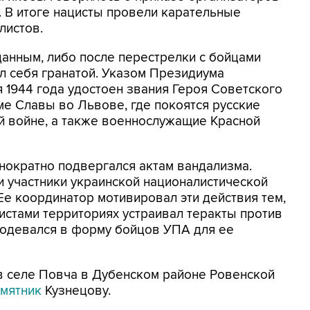
. В итоге нацисты провели карательные
листов.
данным, либо после перестрелки с бойцами
л себя гранатой. Указом Президиума
 1944 года удостоен звания Героя Советского
е Славы во Львове, где покоятся русские
й войне, а также военнослужащие Красной
нократно подвергался актам вандализма.
и участники украинской националистической
Ее координатор мотивировал эти действия тем,
истами территориях устраивал теракты против
еодевался в форму бойцов УПА для ее
 в селе Повча в Дубенском районе Ровенской
амятник
Кузнецову.