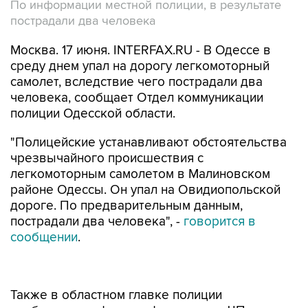
По информации местной полиции, в результате
пострадали два человека
Москва. 17 июня. INTERFAX.RU - В Одессе в
среду днем упал на дорогу легкомоторный
самолет, вследствие чего пострадали два
человека, сообщает Отдел коммуникации
полиции Одесской области.
"Полицейские устанавливают обстоятельства
чрезвычайного происшествия с
легкомоторным самолетом в Малиновском
районе Одессы. Он упал на Овидиопольской
дороге. По предварительным данным,
пострадали два человека", -
говорится в
сообщении
.
Также в областном главке полиции
опубликовали фотографию с места ЧП, на
которой видно лежащий на фюзеляже на