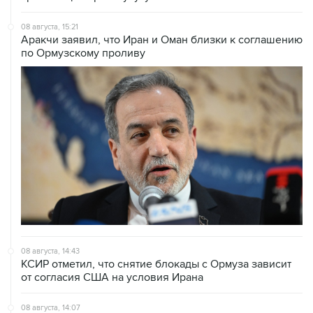
Аракчи заявил, что Иран и Оман близки к соглашению
по Ормузскому проливу
08 августа, 14:43
КСИР отметил, что снятие блокады с Ормуза зависит
от согласия США на условия Ирана
08 августа, 14:07
Судно нефтяной компании Абу-Даби было атаковано
в Ормузском проливе