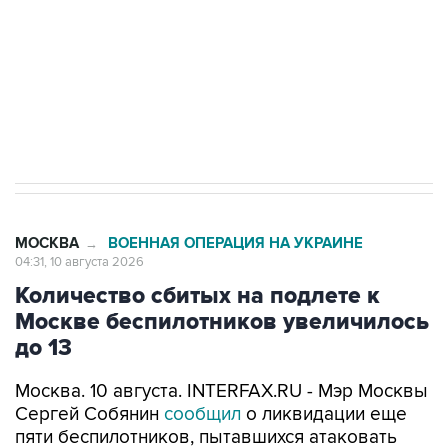
Социальная реклама, АНО «Национальные приоритеты».
ИНН 7725383515 Erid: F7NfYUJCUneVdwcydK6A
Путин вывел "Шереметьево" из
стратегического списка с целью снять
препятствие для приватизации
МОСКВА
ВОЕННАЯ ОПЕРАЦИЯ НА УКРАИНЕ
→
04:31, 10 августа 2026
Количество сбитых на подлете к
Москве беспилотников увеличилось
до 13
Москва. 10 августа. INTERFAX.RU - Мэр Москвы
Сергей Собянин
сообщил
о ликвидации еще
пяти беспилотников, пытавшихся атаковать