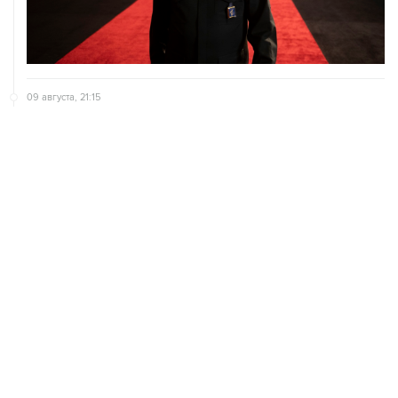
09 августа, 21:15
В Канаде из-за природных пожаров эвакуировали 22
тыс. человек
09 августа, 18:09
ХАМАС подтвердил готовность работать над
выполнением плана Совета мира по Газе
09 августа, 15:55
Дамаск и Москва реорганизуют работу российских
баз в Сирии
ХРОНИКИ СОБЫТИЙ