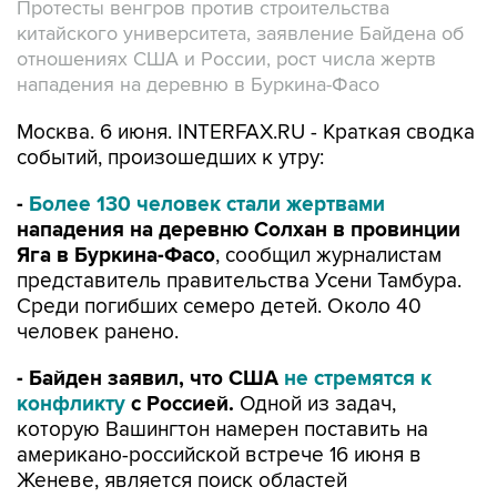
Протесты венгров против строительства
китайского университета, заявление Байдена об
отношениях США и России, рост числа жертв
нападения на деревню в Буркина-Фасо
Москва. 6 июня. INTERFAX.RU - Краткая сводка
событий, произошедших к утру:
-
Более 130 человек стали жертвами
нападения на деревню Солхан в провинции
Яга
в Буркина-Фасо
, сообщил журналистам
представитель правительства Усени Тамбура.
Среди погибших семеро детей. Около 40
человек ранено.
- Байден заявил, что США
не стремятся к
конфликту
с Россией.
Одной из задач,
которую Вашингтон намерен поставить на
американо-российской встрече 16 июня в
Женеве, является поиск областей