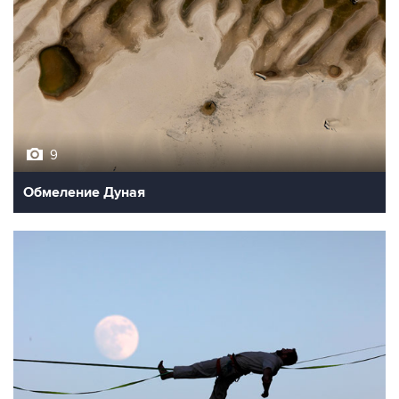
9
Обмеление Дуная