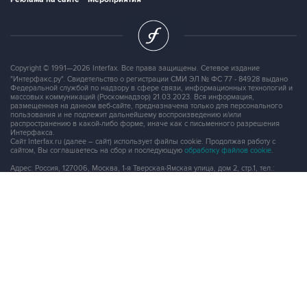
Copyright © 1991—2026 Interfax. Все права защищены. Сетевое издание
"Интерфакс.ру". Свидетельство о регистрации СМИ ЭЛ № ФС 77 - 84928 выдано
Федеральной службой по надзору в сфере связи, информационных технологий и
массовых коммуникаций (Роскомнадзор) 21.03.2023. Вся информация,
размещенная на данном веб-сайте, предназначена только для персонального
пользования и не подлежит дальнейшему воспроизведению и/или
распространению в какой-либо форме, иначе как с письменного разрешения
Интерфакса.
Сайт Interfax.ru (далее – сайт) использует файлы cookie. Продолжая работу с
сайтом, Вы соглашаетесь на сбор и последующую
обработку файлов cookie
.
Адрес: Россия, 127006, Москва, 1-я Тверская-Ямская улица, дом 2, стр.1, тел.:
+7 (499) 250-98-40
, факс:
+7 (499) 250-97-27
Продукты информационной группы
"Интерфакс"
Информация о компаниях, товарах и людях
СПАРК
X-Compliance
СКАУТ
Маркер
АСТРА