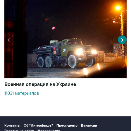
❮
❯
Военная операция на Украине
О
11031 материалов
3
Контакты
Об "Интерфаксе"
Пресс-центр
Вакансии
Реклама на сайте
Мероприятия