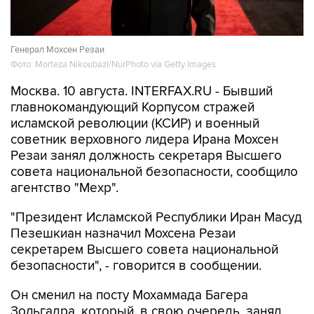
Генерал Мохсен Резаи
Фото: Morteza Nikoubazl/NurPhoto via Getty Images
Москва. 10 августа. INTERFAX.RU - Бывший
главнокомандующий Корпусом стражей
исламской революции (КСИР) и военный
советник верховного лидера Ирана Мохсен
Резаи занял должность секретаря Высшего
совета национальной безопасности, сообщило
агентство "Мехр".
"Президент Исламской Республики Иран Масуд
Пезешкиан назначил Мохсена Резаи
секретарем Высшего совета национальной
безопасности", - говорится в сообщении.
Он сменил на посту Мохаммада Багера
Зольгадра, который, в свою очередь, занял