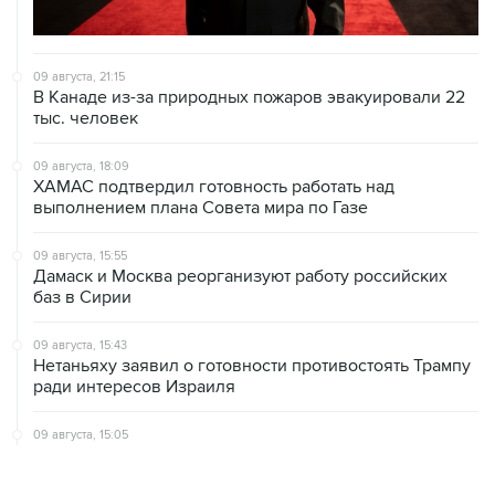
09 августа, 21:15
В Канаде из-за природных пожаров эвакуировали 22
тыс. человек
09 августа, 18:09
ХАМАС подтвердил готовность работать над
выполнением плана Совета мира по Газе
09 августа, 15:55
Дамаск и Москва реорганизуют работу российских
баз в Сирии
09 августа, 15:43
Нетаньяху заявил о готовности противостоять Трампу
ради интересов Израиля
09 августа, 15:05
Нетаньяху не намерен выполнять план Совета мира
по Газе