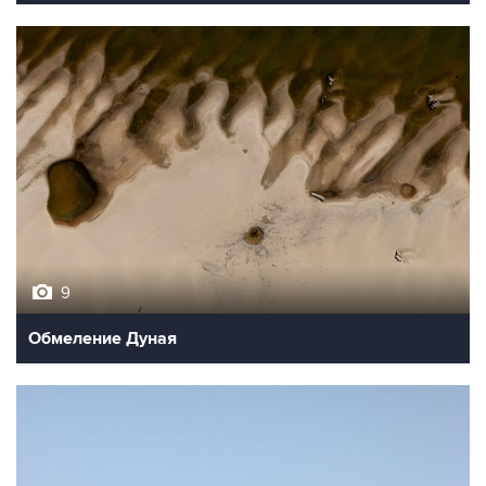
9
Обмеление Дуная