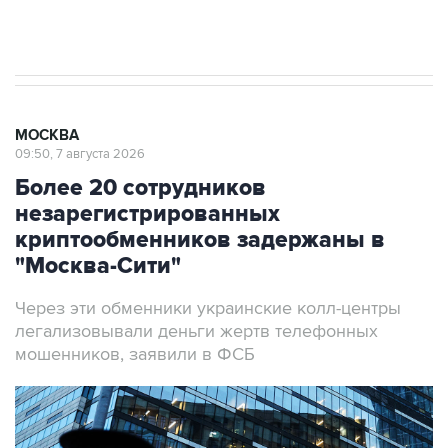
Аксенов сообщил о четвертом погибшем в
результате атаки ВСУ на Крым
МОСКВА
09:50, 7 августа 2026
Более 20 сотрудников
незарегистрированных
криптообменников задержаны в
"Москва-Сити"
Через эти обменники украинские колл-центры
легализовывали деньги жертв телефонных
мошенников, заявили в ФСБ