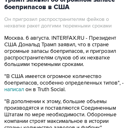
боеприпасов в США
Он пригрозил распространителям фейков о
нехватке ракет долгими тюремными сроками
Москва. 6 августа. INTERFAX.RU - Президент
США Дональд Трамп заявил, что в стране
огромные запасы боеприпасов, и пригрозил
распространителям слухов об их нехватке
большими тюремными сроками.
"В США имеется огромное количество
боеприпасов, особенно определенных типов", -
написал
он в Truth Social.
"В дополнении к этому, большие объемы
производятся и поставляются Соединенным
Штатам по мере необходимости. Оборонные
компании строят максимальное в истории
страны количество заводов и фабрик".