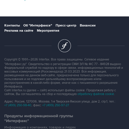
Контакты
Об "Интерфаксе"
Пресс-центр
Вакансии
Реклама на сайте
Мероприятия
Copyright © 1991—2026 Interfax. Все права защищены. Сетевое издание
"Интерфакс.ру". Свидетельство о регистрации СМИ ЭЛ № ФС 77 - 84928 выдано
Федеральной службой по надзору в сфере связи, информационных технологий и
массовых коммуникаций (Роскомнадзор) 21.03.2023. Вся информация,
размещенная на данном веб-сайте, предназначена только для персонального
пользования и не подлежит дальнейшему воспроизведению и/или
распространению в какой-либо форме, иначе как с письменного разрешения
Интерфакса.
Сайт Interfax.ru (далее – сайт) использует файлы cookie. Продолжая работу с
сайтом, Вы соглашаетесь на сбор и последующую
обработку файлов cookie
.
Адрес: Россия, 127006, Москва, 1-я Тверская-Ямская улица, дом 2, стр.1, тел.:
+7 (499) 250-98-40
, факс:
+7 (499) 250-97-27
Продукты информационной группы
"Интерфакс"
Информация о компаниях, товарах и людях