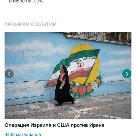
в июле на 9,9%
ХРОНИКИ СОБЫТИЙ
❮
❯
В
Операция Израиля и США против Ирана
1
3488 материалов