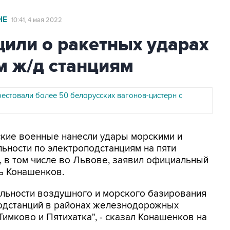
НЕ
10:41, 4 мая 2022
или о ракетных ударах
м ж/д станциям
рестовали более 50 белорусских вагонов-цистерн с
йские военные нанесли удары морскими и
ьности по электроподстанциям на пяти
 в том числе во Львове, заявил официальный
ь Конашенков.
льности воздушного и морского базирования
одстанций в районах железнодорожных
имково и Пятихатка", - сказал Конашенков на