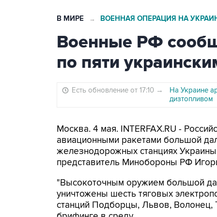
В МИРЕ
ВОЕННАЯ ОПЕРАЦИЯ НА УКРАИ
→
Военные РФ сообщ
по пяти украински
Есть обновление от 17:10
→
На Украине а
дизтопливом
Москва. 4 мая. INTERFAX.RU - Росси
авиационными ракетами большой дал
железнодорожных станциях Украины,
представитель Минобороны РФ Игор
"Высокоточным оружием большой да
уничтожены шесть тяговых электроп
станций Подборцы, Львов, Волонец, Т
брифинге в среду.