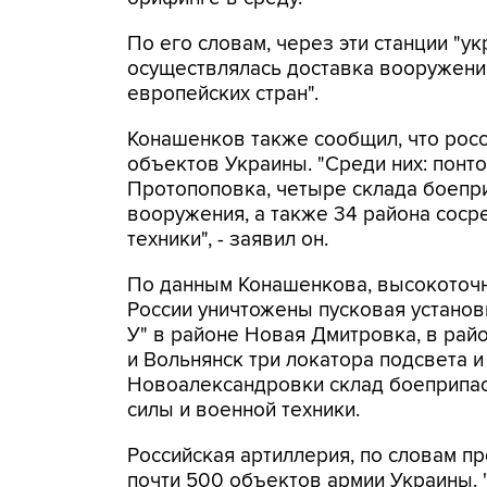
По его словам, через эти станции "у
осуществлялась доставка вооружени
европейских стран".
Конашенков также сообщил, что рос
объектов Украины. "Среди них: понт
Протопоповка, четыре склада боепр
вооружения, а также 34 района соср
техники", - заявил он.
По данным Конашенкова, высокоточ
России уничтожены пусковая установ
У" в районе Новая Дмитровка, в рай
и Вольнянск три локатора подсвета и
Новоалександровки склад боеприпас
силы и военной техники.
Российская артиллерия, по словам п
почти 500 объектов армии Украины.