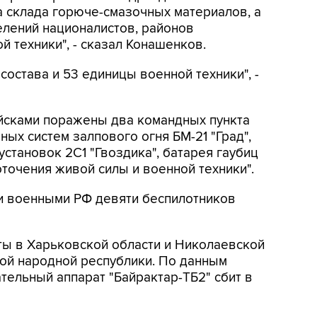
а склада горюче-смазочных материалов, а
елений националистов, районов
 техники", - сказал Конашенков.
состава и 53 единицы военной техники", -
ойсками поражены два командных пункта
ых систем залпового огня БМ-21 "Град",
становок 2С1 "Гвоздика", батарея гаубиц
точения живой силы и военной техники".
ии военными РФ девяти беспилотников
ты в Харьковской области и Николаевской
кой народной республики. По данным
тельный аппарат "Байрактар-ТБ2" сбит в