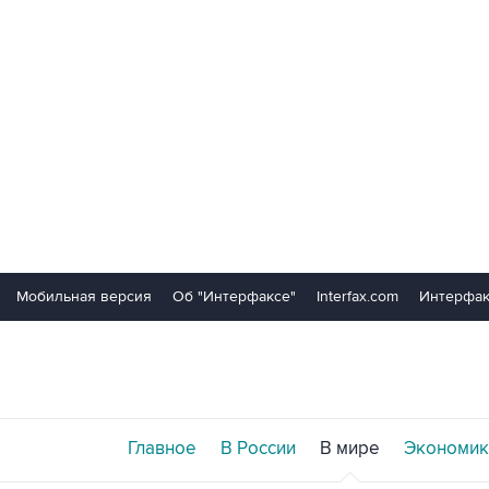
Мобильная версия
Об "Интерфаксе"
Interfax.com
Интерфак
Главное
В России
В мире
Экономик