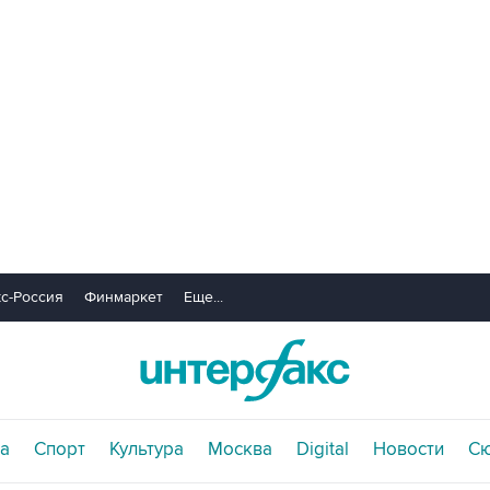
с-Россия
Финмаркет
Еще...
а
Спорт
Культура
Москва
Digital
Новости
С