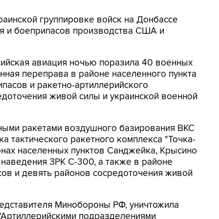
краинской группировке войск на Донбассе
я и боеприпасов производства США и
сийская авиация ночью поразила 40 военных
онная переправа в районе населенного пункта
ипасов и ракетно-артиллерийского
едоточения живой силы и украинской военной
ными ракетами воздушного базирования ВКС
ка тактического ракетного комплекса "Точка-
онах населенных пунктов Санджейка, Крысино
 наведения ЗРК С-300, а также в районе
ов и девять районов сосредоточения живой
редставителя Минобороны РФ, уничтожила
 "Артиллерийскими подразделениями