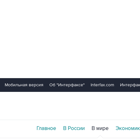
Мобильная версия
Об "Интерфаксе"
Interfax.com
Интерфак
Главное
В России
В мире
Экономик