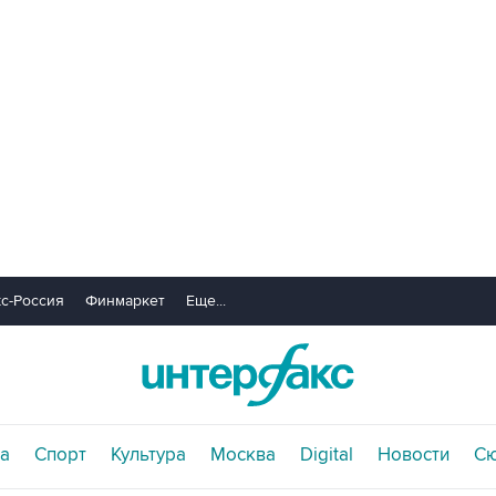
с-Россия
Финмаркет
Еще...
а
Спорт
Культура
Москва
Digital
Новости
С