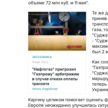
объеме 72 млн куб. м 11 мая".
Те же 
приняв 
транспо
газа, 
"Суджа"
- "Судж
максим
был 2 м
ЭКОНОМИКА
Как со
11 мая 2022
"Газпро
"Нафтогаз" пригрозил
"Суджа"
"Газпрому" арбитражем
маршру
в случае отказа оплаты
транзита
теперь
Читать подробнее
Украин
Картину целиком помогает оценить ф
Европе неожиданно улучшилась ситуа