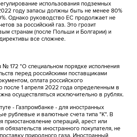
 регулирование использования подземных
 2022 году запасы должны быть не менее 80%
0%. Однако руководство ЕС продолжает не
етов за российский газ. Это грозит
вым странам (после Польши и Болгарии) и
 директивы все сложнее.
з № 172 "О специальном порядке исполнения
льств перед российскими поставщиками
документом, оплата российского
о после 1 апреля 2022 года определенным в
жна осуществляться исключительно в рублях.
уте - Газпромбанке - для иностранных
е рублевые и валютные счета типа "К". В
ся приостановление операций, арест или
я обязательств иностранного покупателя, не
 поставку природного газа. Иностранный