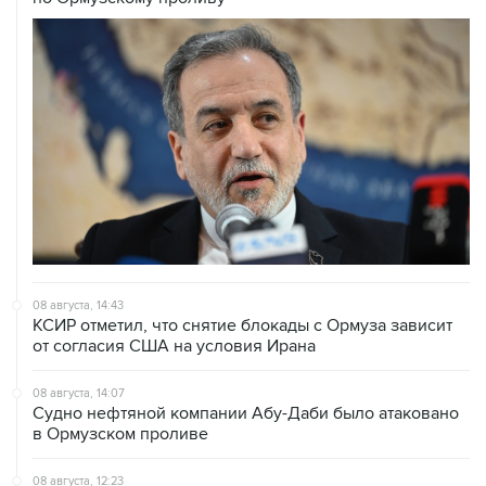
08 августа, 14:43
КСИР отметил, что снятие блокады с Ормуза зависит
от согласия США на условия Ирана
08 августа, 14:07
Судно нефтяной компании Абу-Даби было атаковано
в Ормузском проливе
08 августа, 12:23
Сенат США утвердил Тодда Бланша на пост
генпрокурора страны