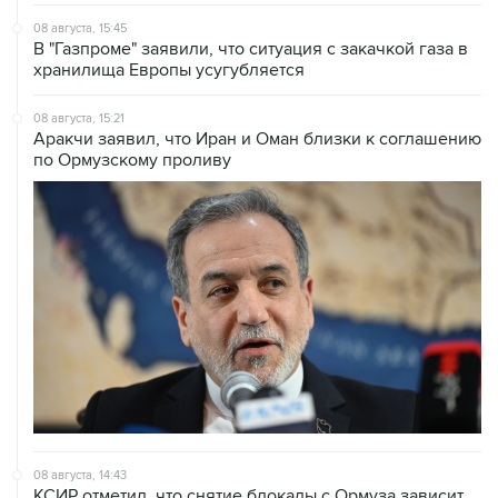
В "Газпроме" заявили, что ситуация с закачкой газа в
хранилища Европы усугубляется
08 августа, 15:21
Аракчи заявил, что Иран и Оман близки к соглашению
по Ормузскому проливу
08 августа, 14:43
КСИР отметил, что снятие блокады с Ормуза зависит
от согласия США на условия Ирана