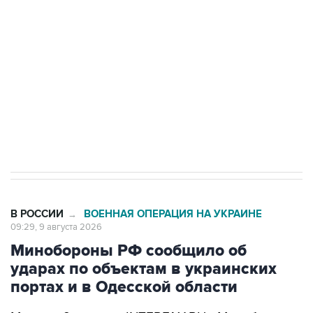
электросетевых объектов и агрокомплексов
Социальная реклама, АНО «Национальные приоритеты».
ИНН 7725383515 Erid: F7NfYUJCUneVdwcydK6A
Кабмин РФ разрешил до 1 июля 2027 года
импорт, выпуск и обращение бензина Евро 2,
Евро 3, Евро 4
В РОССИИ
ВОЕННАЯ ОПЕРАЦИЯ НА УКРАИНЕ
→
09:29, 9 августа 2026
Минобороны РФ сообщило об
ударах по объектам в украинских
портах и в Одесской области
Москва. 9 августа. INTERFAX.RU - Минобороны
РФ сообщило, что в течение ночи 9 августа