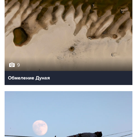
9
Обмеление Дуная