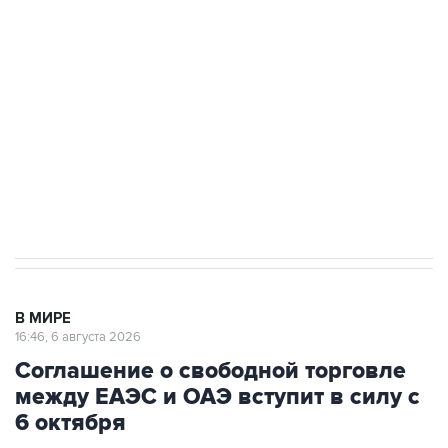
одних руках все службы тыла Минобороны
Как российские медицинские технологии
выходят на мировые рынки
Социальная реклама, АНО «Национальные приоритеты».
ИНН 7725383515 Erid: F7NfYUJCUneVdTRF8PRs
Трамп заявил, что переговоры с Ираном
начнутся в понедельник
В МИРЕ
16:46, 6 августа 2026
Соглашение о свободной торговле
между ЕАЭС и ОАЭ вступит в силу с
6 октября