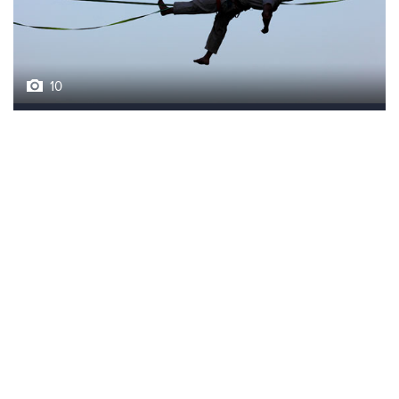
10
Лучшие фото недели
НОВОСТИ
06 августа, 21:38
Соглашение по Ормузу будет предусматривать
закрытие доступа для судов из враждебных стран
06 августа, 21:25
Трамп похвалил Хегсета за операции в Венесуэле и
Иране