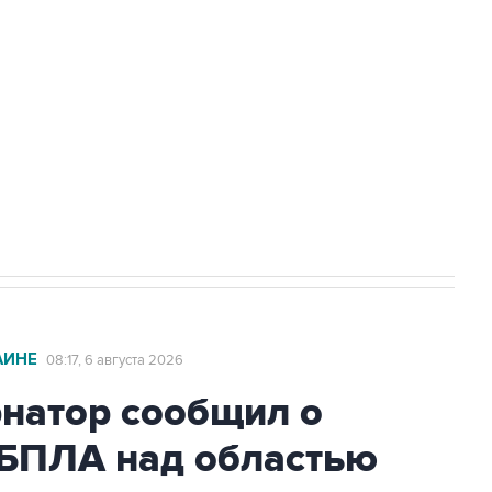
доточить в одних руках все службы
ехнологии выходят на мировые рынки
НН 7725383515 Erid: F7NfYUJCUneVdTRF8PRs
с Ираном начнутся в понедельник
АИНЕ
08:17, 6 августа 2026
рнатор сообщил о
 БПЛА над областью