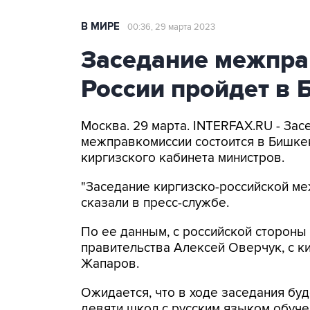
В МИРЕ
00:36, 29 марта 2023
Заседание межпра
России пройдет в 
Москва. 29 марта. INTERFAX.RU - Зас
межправкомиссии состоится в Бишкек
киргизского кабинета министров.
"Заседание киргизско-российской ме
сказали в пресс-службе.
По ее данным, с российской стороны
правительства Алексей Оверчук, с к
Жапаров.
Ожидается, что в ходе заседания бу
девяти школ с русским языком обучен