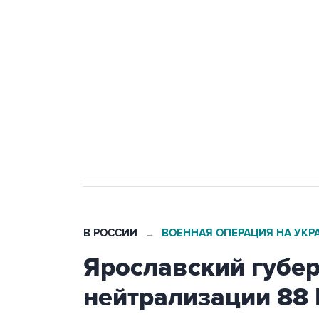
Путин сообщил о решении сосре
тыла Минобороны
Как российские медицинские т
Социальная реклама, АНО «Национальные приоритеты».
И
Трамп заявил, что переговоры 
В РОССИИ
ВОЕННАЯ ОПЕРАЦИЯ НА УКР
→
Ярославский губе
нейтрализации 88