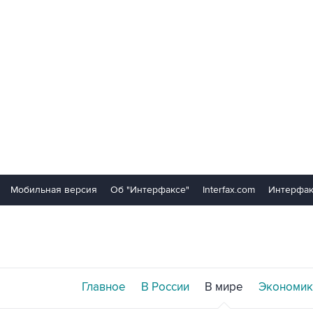
Мобильная версия
Об "Интерфаксе"
Interfax.com
Интерфак
Главное
В России
В мире
Экономик