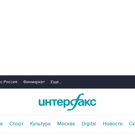
с-Россия
Финмаркет
Еще...
а
Спорт
Культура
Москва
Digital
Новости
С