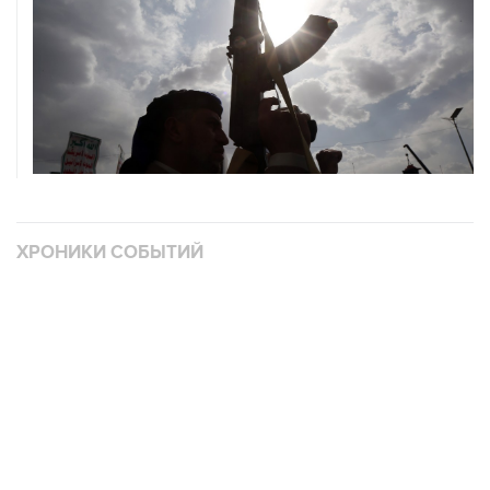
ХРОНИКИ СОБЫТИЙ
❮
❯