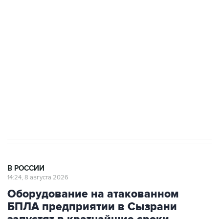
области подверглось атаке БПЛА
Беспилотные технологии и ИИ на службе у
электросетевых объектов и агрокомплексов
Социальная реклама, АНО «Национальные приоритеты».
ИНН 7725383515 Erid: F7NfYUJCUneVdwcydK6A
Кабмин РФ разрешил до 1 июля 2027 года
импорт, выпуск и обращение бензина Евро 2,
Евро 3, Евро 4
В РОССИИ
14:24, 8 августа 2026
Оборудование на атакованном
БПЛА предприятии в Сызрани