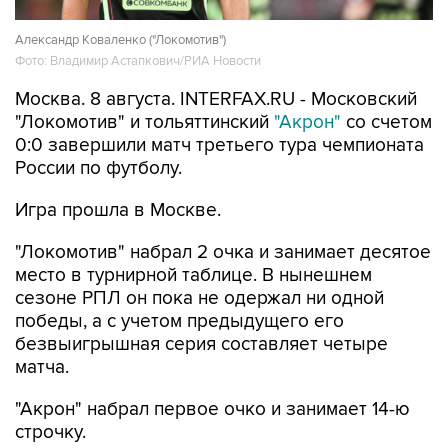
Александр Коваленко ("Локомотив")
Фото: Владимир Астапкович/РИА Новости
Москва. 8 августа. INTERFAX.RU - Московский
"Локомотив" и тольяттинский
"Акрон"
со счетом
0:0 завершили матч третьего тура чемпионата
России по футболу.
Игра прошла в Москве.
"Локомотив" набрал 2 очка и занимает десятое
место в турнирной таблице. В нынешнем
сезоне РПЛ он пока не одержал ни одной
победы, а с учетом предыдущего его
безвыигрышная серия составляет четыре
матча.
"Акрон" набрал первое очко и занимает 14-ю
строчку.