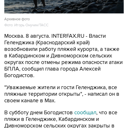
Архивное фото
Фото: Игорь Онучин/ТАСС
Москва. 8 августа. INTERFAX.RU - Власти
Геленджика (Краснодарский край)
возобновили работу пляжей курорта, а также
в Кабардинском и Дивноморском сельских
округах после отмены режима опасности атаки
БПЛА, сообщил глава города Алексей
Богодистов.
"Уважаемые жители и гости Геленджика, все
пляжные территории открыты", - написал он в
своем канале в Max.
В субботу днем Богодистов
сообщал
, что все
пляжи в Геленджике, Кабардинском и
Дивноморском сельских округах закрыты в
связи с опасностью атаки БПЛА и с работой
ПВО. Ограничения были введены для