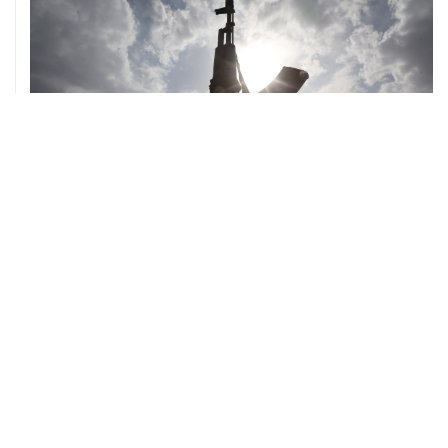
ХРОНИКИ СОБЫТИЙ
❮
❯