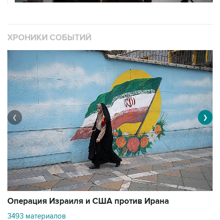
ХРОНИКИ СОБЫТИЙ
❮
❯
В
Операция Израиля и США против Ирана
1
3493 материалов