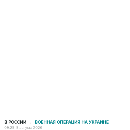
Промышленное предприятие в Самарской
области подверглось атаке БПЛА
Беспилотные технологии и ИИ на службе у
электросетевых объектов и агрокомплексов
Социальная реклама, АНО «Национальные приоритеты».
ИНН 7725383515 Erid: F7NfYUJCUneVdwcydK6A
Кабмин РФ разрешил до 1 июля 2027 года
импорт, выпуск и обращение бензина Евро 2,
Евро 3, Евро 4
В РОССИИ
ВОЕННАЯ ОПЕРАЦИЯ НА УКРАИНЕ
→
09:29, 9 августа 2026
Минобороны РФ сообщило об