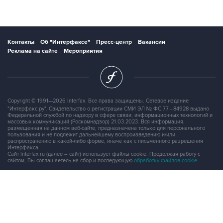
Контакты
Об "Интерфаксе"
Пресс-центр
Вакансии
Реклама на сайте
Мероприятия
Copyright © 1991—2026 Interfax. Все права защищены. Сетевое издание
"Интерфакс.ру". Свидетельство о регистрации СМИ ЭЛ № ФС 77 - 84928 выдано
Федеральной службой по надзору в сфере связи, информационных технологий и
массовых коммуникаций (Роскомнадзор) 21.03.2023. Вся информация,
размещенная на данном веб-сайте, предназначена только для персонального
пользования и не подлежит дальнейшему воспроизведению и/или
распространению в какой-либо форме, иначе как с письменного разрешения
Интерфакса.
Сайт Interfax.ru (далее – сайт) использует файлы cookie. Продолжая работу с
сайтом, Вы соглашаетесь на сбор и последующую
обработку файлов cookie
.
Адрес: Россия, 127006, Москва, 1-я Тверская-Ямская улица, дом 2, стр.1, тел.:
+7 (499) 250-98-40
, факс:
+7 (499) 250-97-27
Продукты информационной группы
"Интерфакс"
Информация о компаниях, товарах и людях
СПАРК
X-Compliance