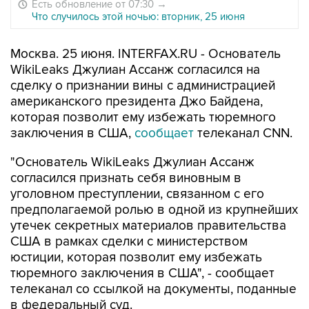
Есть обновление от 07:30
→
Что случилось этой ночью: вторник, 25 июня
Москва. 25 июня. INTERFAX.RU - Основатель
WikiLeaks Джулиан Ассанж согласился на
сделку о признании вины с администрацией
американского президента Джо Байдена,
которая позволит ему избежать тюремного
заключения в США,
сообщает
телеканал CNN.
"Основатель WikiLeaks Джулиан Ассанж
согласился признать себя виновным в
уголовном преступлении, связанном с его
предполагаемой ролью в одной из крупнейших
утечек секретных материалов правительства
США в рамках сделки с министерством
юстиции, которая позволит ему избежать
тюремного заключения в США", - сообщает
телеканал со ссылкой на документы, поданные
в федеральный суд.