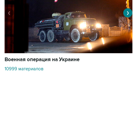
❮
❯
Военная операция на Украине
О
10999 материалов
3
Контакты
Об "Интерфаксе"
Пресс-центр
Вакансии
Реклама на сайте
Мероприятия