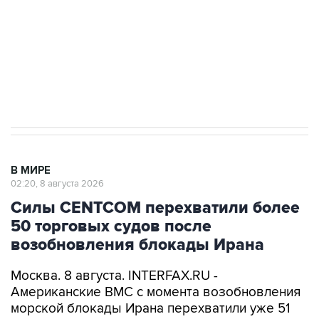
Социальная реклама, АНО «Национальные приоритеты».
ИНН 7725383515 Erid: F7NfYUJCUneVdwcydK6A
Кабмин РФ разрешил до 1 июля 2027 года
импорт, выпуск и обращение бензина Евро 2,
Евро 3, Евро 4
В МИРЕ
02:20, 8 августа 2026
Силы CENTCOM перехватили более
50 торговых судов после
возобновления блокады Ирана
Москва. 8 августа. INTERFAX.RU -
Американские ВМС с момента возобновления
морской блокады Ирана перехватили уже 51