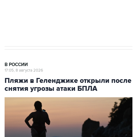
ИНН 7725383515 Erid: F7NfYUJCUneVdwcydK6A
Кабмин РФ разрешил до 1 июля 2027 года
импорт, выпуск и обращение бензина Евро 2,
Евро 3, Евро 4
В РОССИИ
17:05, 8 августа 2026
Пляжи в Геленджике открыли после
снятия угрозы атаки БПЛА