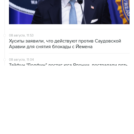
08 августа, 11:53
Хуситы заявили, что действуют против Саудовской
Аравии для снятия блокады с Йемена
08 августа, 11:04
Тайфун "Долфин" достиг юга Японии, пострадали пять
человек
08 августа, 10:30
Йеменские войска нанесли ряд ударов по хуситам