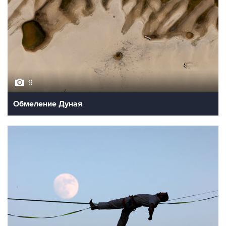
9
Обмеление Дуная