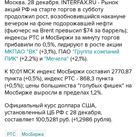
Москва. 28 декабря. INTERFAX.RU - Рынок
акций РФ на старте торгов в субботу
продолжил рост, возобновившийся накануне
вечером на фоне подорожавшей нефти
(фьючерс на Brent превысил $74 за баррель);
индексы РТС и МосБиржи за минуту торгов
прибавили по 0,5%, лидируют в росте акции
МКПАО "ВК"
(+3,1%), ПАО
"Группа компаний
ПИК"
(+2,2%) и
"Мечела"
(+2,1%).
К 10:01 МСК индекс МосБиржи составил 2770,87
пункта (+0,5%), индекс РТС - 868,3 пункта
(+0,5%); цены большинства "голубых фишек" на
Мосбирже выросли в пределах 1,2%.
Официальный курс доллара США,
установленный ЦБ РФ с 28 декабря,
составляет 100,5281 руб. (+1,2986 рубля).
РТС
МосБиржа