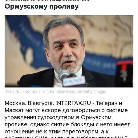
Фото: Arun Kumar/ The India Today Group via Getty Images
Москва. 8 августа. INTERFAX.RU - Тегеран и
Маскат могут вскоре договориться о системе
управления судоходством в Ормузском
проливе, однако снятие блокады с него имеет
отношение не к этим переговорам, а к
действиям США, заявил в субботу глава МИД
Ирана Аббас Аракчи.