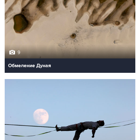
9
Обмеление Дуная