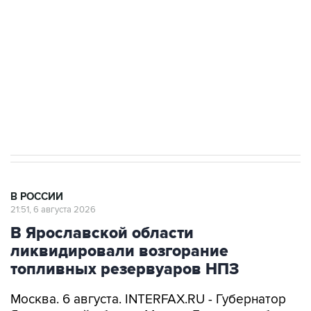
выходят на мировые рынки
Социальная реклама, АНО «Национальные приоритеты».
ИНН 7725383515 Erid: F7NfYUJCUneVdTRF8PRs
Аксенов сообщил о четвертом погибшем в
результате атаки ВСУ на Крым
В РОССИИ
21:51, 6 августа 2026
В Ярославской области
ликвидировали возгорание
топливных резервуаров НПЗ
Москва. 6 августа. INTERFAX.RU - Губернатор
Ярославской области Михаил Евраев сообщил
о ликвидации возгорания топливных