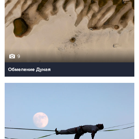
9
Обмеление Дуная