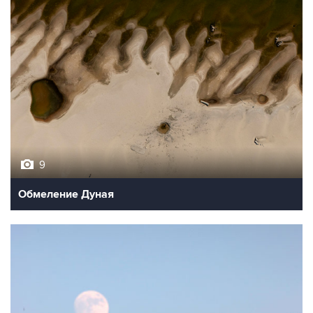
9
Обмеление Дуная