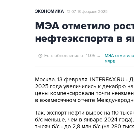
ЭКОНОМИКА
12:07, 13 февраля 2025
МЭА отметило рост
нефтеэкспорта в я
Есть обновление от 11:05
→
МЭА отметило 
млрд
Москва. 13 февраля. INTERFAX.RU - 
2025 года увеличились к декабрю на 
цены компенсировали почти неизменн
в ежемесячном отчете Международног
Так, экспорт нефти вырос на 110 тысяч
б/с меньше, чем в январе 2024 года)
тысяч б/с - до 2,8 млн б/с (на 280 тыс