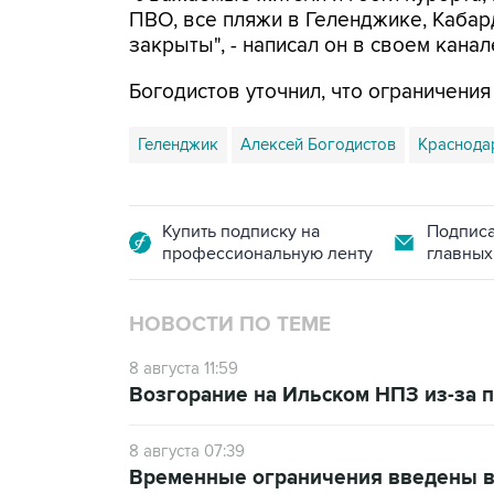
ПВО, все пляжи в Геленджике, Кабар
закрыты", - написал он в своем канал
Богодистов уточнил, что ограничени
Геленджик
Алексей Богодистов
Краснода
Купить подписку на
Подписа
профессиональную ленту
главных
НОВОСТИ ПО ТЕМЕ
8 августа 11:59
Возгорание на Ильском НПЗ из-за
8 августа 07:39
Временные ограничения введены в