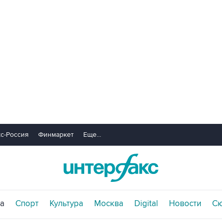
с-Россия
Финмаркет
Еще...
а
Спорт
Культура
Москва
Digital
Новости
С