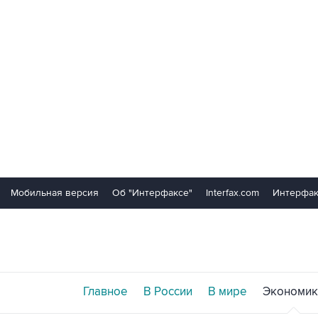
Мобильная версия
Об "Интерфаксе"
Interfax.com
Интерфак
Главное
В России
В мире
Экономик