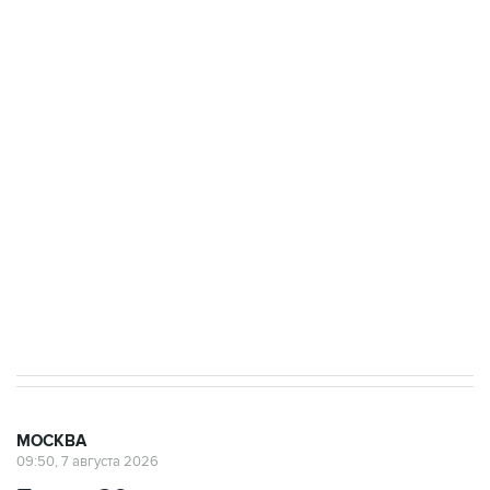
ФСБ сообщила о задержании в Приморье
подростков, готовивших теракт на объекте
Росгвардии
Беспилотные технологии и ИИ на службе у
электросетевых объектов и агрокомплексов
Социальная реклама, АНО «Национальные приоритеты».
ИНН 7725383515 Erid: F7NfYUJCUneVdwcydK6A
Аксенов сообщил о четвертом погибшем в
результате атаки ВСУ на Крым
МОСКВА
09:50, 7 августа 2026