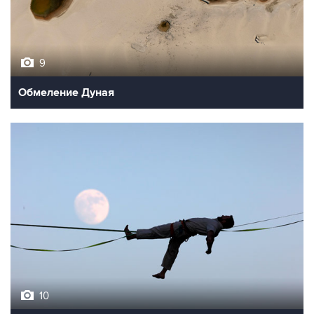
9
Обмеление Дуная
10