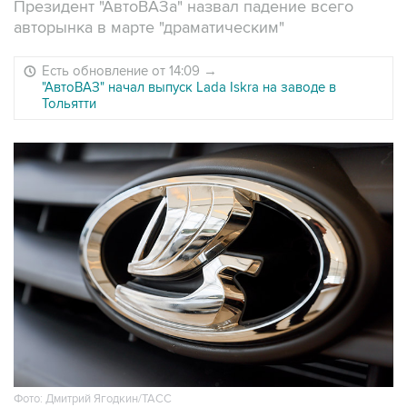
Президент "АвтоВАЗа" назвал падение всего
авторынка в марте "драматическим"
Есть обновление от 14:09
→
"АвтоВАЗ" начал выпуск Lada Iskra на заводе в
Тольятти
Фото: Дмитрий Ягодкин/ТАСС