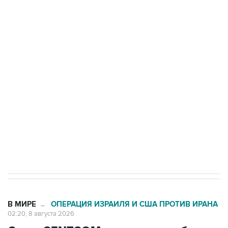
подростков, готовивших теракт на объекте
Росгвардии
Беспилотные технологии и ИИ на службе у
электросетевых объектов и агрокомплексов
Социальная реклама, АНО «Национальные приоритеты».
ИНН 7725383515 Erid: F7NfYUJCUneVdwcydK6A
Кабмин РФ разрешил до 1 июля 2027 года
импорт, выпуск и обращение бензина Евро 2,
Евро 3, Евро 4
В МИРЕ
ОПЕРАЦИЯ ИЗРАИЛЯ И США ПРОТИВ ИРАНА
→
02:20, 8 августа 2026
Силы CENTCOM перехватили более
50 торговых судов после