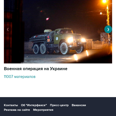
❮
❯
Военная операция на Украине
О
11007 материалов
3
Контакты
Об "Интерфаксе"
Пресс-центр
Вакансии
Реклама на сайте
Мероприятия