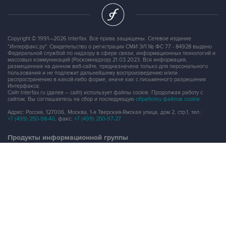
Copyright © 1991—2026 Interfax. Все права защищены. Сетевое издание
"Интерфакс.ру". Свидетельство о регистрации СМИ ЭЛ № ФС 77 - 84928 выдано
Федеральной службой по надзору в сфере связи, информационных технологий и
массовых коммуникаций (Роскомнадзор) 21.03.2023. Вся информация,
размещенная на данном веб-сайте, предназначена только для персонального
пользования и не подлежит дальнейшему воспроизведению и/или
распространению в какой-либо форме, иначе как с письменного разрешения
Интерфакса.
Сайт Interfax.ru (далее – сайт) использует файлы cookie. Продолжая работу с
сайтом, Вы соглашаетесь на сбор и последующую
обработку файлов cookie
.
Адрес: Россия, 127006, Москва, 1-я Тверская-Ямская улица, дом 2, стр.1, тел.:
+7 (499) 250-98-40
, факс:
+7 (499) 250-97-27
Продукты информационной группы
"Интерфакс"
Информация о компаниях, товарах и людях
СПАРК
X-Compliance
СКАУТ
Маркер
АСТРА
Новости и рынки
Новости "Интерфакса"
СКАН