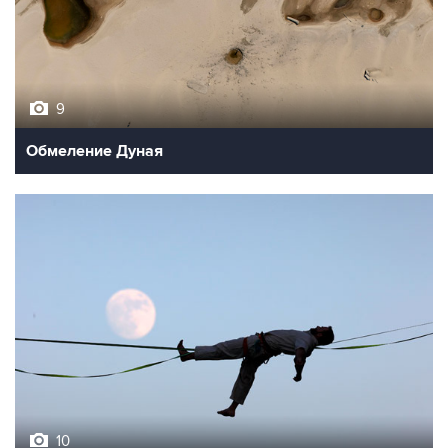
9
Обмеление Дуная
10