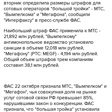
вторник определила размеры штрафов для
сотовых операторов "большой тройки" - МТС,
"Вымпелкома" и "Мегафона", сообщили
"Интерфаксу" в пресс-службе ФАС.
Наибольший штраф ФАС применила к МТС -
21,892 млн рублей, "Вымпелкому"
антимонопольное ведомство установило
санкции в объеме 12,018 млн рублей,
"Мегафону" (РТС: MEGF) - 4,194 млн рублей.
Общий объем штрафов трем компаниям
составил 38,1 млн рублей.
ФАС 22 октября признала МТС, "Вымпелком" и
"Мегафон", чья совокупная доля на рынке
услуг сотовой связи РФ превышает 85%,
нарушившими закон о конкуренции. ФАС
признала, что "большая тройка" установила
монопольно высокие цены на роуминг на
территории РФ и в СНГ. Кроме того, операторы