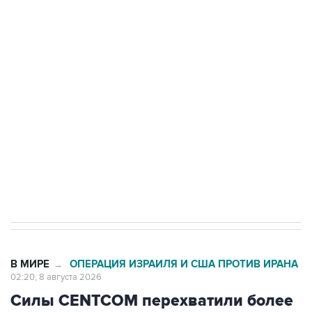
Росгвардии
Беспилотные технологии и ИИ на службе у
электросетевых объектов и агрокомплексов
Социальная реклама, АНО «Национальные приоритеты».
ИНН 7725383515 Erid: F7NfYUJCUneVdwcydK6A
Кабмин РФ разрешил до 1 июля 2027 года
импорт, выпуск и обращение бензина Евро 2,
Евро 3, Евро 4
В МИРЕ
ОПЕРАЦИЯ ИЗРАИЛЯ И США ПРОТИВ ИРАНА
→
02:20, 8 августа 2026
Силы CENTCOM перехватили более
50 торговых судов после
возобновления блокады Ирана