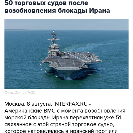
Фото: Zuma\ТАСС
Москва. 8 августа. INTERFAX.RU -
Американские ВМС с момента возобновления
морской блокады Ирана перехватили уже 51
связанное с этой страной торговое судно,
которое направлялось в иранский порт или
выходило из него, сообщило Центральное
командование ВС США на Ближнем Востоке