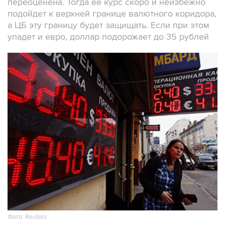
переоценена. Тогда ее курс скоро и неизбежно
подойдет к верхней границе валютного коридора,
а ЦБ эту границу будет защищать. Если при этом
упадет и евро, доллар подорожает до 35 рублей
Фото: Reuters