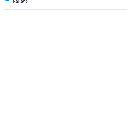
канале
13:11, 7 августа 2026