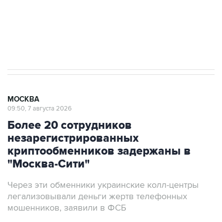
ИНН 7725383515 Erid: F7NfYUJCUneVdwcydK6A
Аксенов сообщил о четвертом погибшем в
результате атаки ВСУ на Крым
МОСКВА
09:50, 7 августа 2026
Более 20 сотрудников
незарегистрированных
криптообменников задержаны в
"Москва-Сити"
Через эти обменники украинские колл-центры
легализовывали деньги жертв телефонных
мошенников, заявили в ФСБ