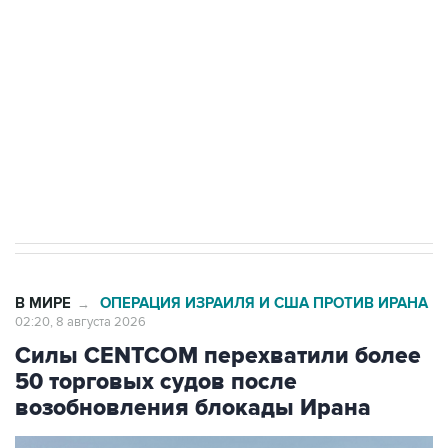
Беспилотные технологии и ИИ на службе у
электросетевых объектов и агрокомплексов
Социальная реклама, АНО «Национальные приоритеты».
ИНН 7725383515 Erid: F7NfYUJCUneVdwcydK6A
Кабмин РФ разрешил до 1 июля 2027 года
импорт, выпуск и обращение бензина Евро 2,
Евро 3, Евро 4
В МИРЕ
ОПЕРАЦИЯ ИЗРАИЛЯ И США ПРОТИВ ИРАНА
→
02:20, 8 августа 2026
Силы CENTCOM перехватили более
50 торговых судов после
возобновления блокады Ирана