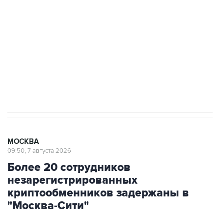
Беспилотные технологии и ИИ на службе у
электросетевых объектов и агрокомплексов
Социальная реклама, АНО «Национальные приоритеты».
ИНН 7725383515 Erid: F7NfYUJCUneVdwcydK6A
Аксенов сообщил о четвертом погибшем в
результате атаки ВСУ на Крым
МОСКВА
09:50, 7 августа 2026
Более 20 сотрудников
незарегистрированных
криптообменников задержаны в
"Москва-Сити"