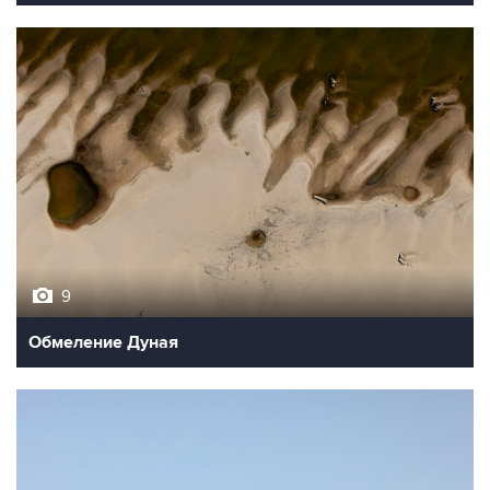
9
Обмеление Дуная