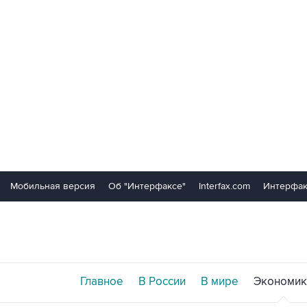
Мобильная версия
Об "Интерфаксе"
Interfax.com
Интерфак
Главное
В России
В мире
Экономик