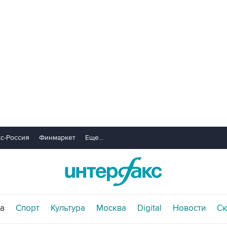
с-Россия
Финмаркет
Еще...
а
Спорт
Культура
Москва
Digital
Новости
С