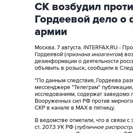
СК возбудил прот
Гордеевой дело о 
армии
Москва. 7 августа. INTERFAX.RU - П
Гордеевой (
признана иноагентом
) во
дезинформации о деятельности росси
объявить в розыск, сообщили в След
"По данным следствия, Гордеева раз
мессенджере "Телеграм" публикации,
исследованиям, содержат заведомо
Вооруженных сил РФ против мирного 
СКР в канале в MAX в пятницу.
В ведомстве отметили, что в связи с 
ст. 207.3 УК РФ (
публичное распрост