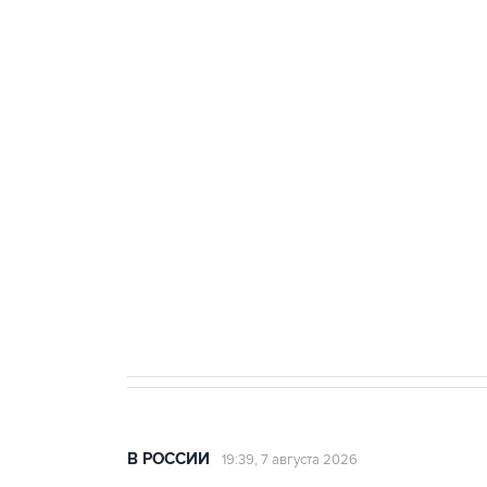
ФСБ сообщила о задержании в 
теракт на объекте Росгвардии
Беспилотные технологии и ИИ н
агрокомплексов
Социальная реклама, АНО «Национальные приоритеты».
И
Аксенов сообщил о четвертом п
Крым
В РОССИИ
19:39, 7 августа 2026