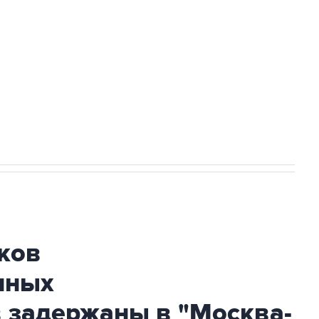
а службе у электросетевых объектов и
НН 7725383515 Erid: F7NfYUJCUneVdwcydK6A
огибшем в результате атаки ВСУ на
ков
нных
 задержаны в "Москва-