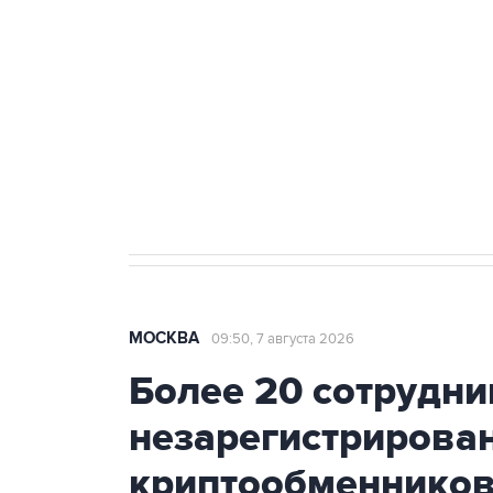
Беспилотные технологии и ИИ н
агрокомплексов
Социальная реклама, АНО «Национальные приоритеты».
И
Аксенов сообщил о четвертом п
Крым
МОСКВА
09:50, 7 августа 2026
Более 20 сотрудни
незарегистрирова
криптообменников