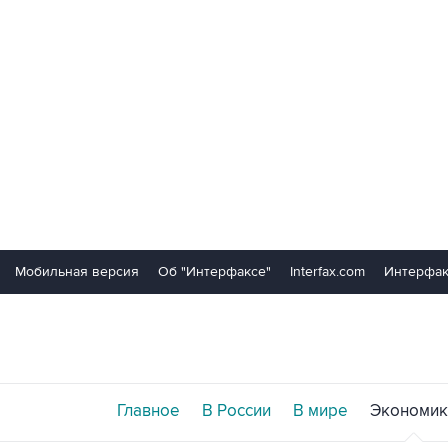
Мобильная версия
Об "Интерфаксе"
Interfax.com
Интерфак
Главное
В России
В мире
Экономик