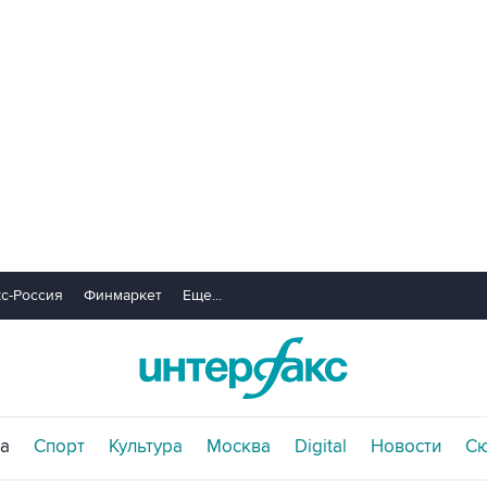
с-Россия
Финмаркет
Еще...
а
Спорт
Культура
Москва
Digital
Новости
С