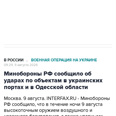
Социальная реклама, АНО «Национальные приоритеты».
ИНН 7725383515 Erid: F7NfYUJCUneVdwcydK6A
Кабмин РФ разрешил до 1 июля 2027 года
импорт, выпуск и обращение бензина Евро 2,
Евро 3, Евро 4
В РОССИИ
ВОЕННАЯ ОПЕРАЦИЯ НА УКРАИНЕ
→
09:29, 9 августа 2026
Минобороны РФ сообщило об
ударах по объектам в украинских
портах и в Одесской области
Москва. 9 августа. INTERFAX.RU - Минобороны
РФ сообщило, что в течение ночи 9 августа
высокоточным оружием воздушного и